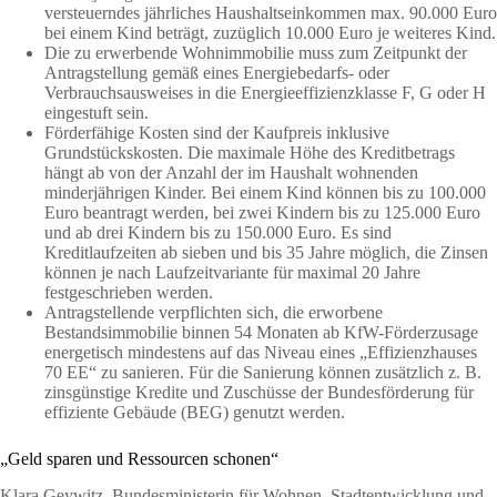
versteuerndes jährliches Haushaltseinkommen max. 90.000 Euro
bei einem Kind beträgt, zuzüglich 10.000 Euro je weiteres Kind.
Die zu erwerbende Wohnimmobilie muss zum Zeitpunkt der
Antragstellung gemäß eines Energiebedarfs- oder
Verbrauchsausweises in die Energieeffizienzklasse F, G oder H
eingestuft sein.
Förderfähige Kosten sind der Kaufpreis inklusive
Grundstückskosten. Die maximale Höhe des Kreditbetrags
hängt ab von der Anzahl der im Haushalt wohnenden
minderjährigen Kinder. Bei einem Kind können bis zu 100.000
Euro beantragt werden, bei zwei Kindern bis zu 125.000 Euro
und ab drei Kindern bis zu 150.000 Euro. Es sind
Kreditlaufzeiten ab sieben und bis 35 Jahre möglich, die Zinsen
können je nach Laufzeitvariante für maximal 20 Jahre
festgeschrieben werden.
Antragstellende verpflichten sich, die erworbene
Bestandsimmobilie binnen 54 Monaten ab KfW-Förderzusage
energetisch mindestens auf das Niveau eines „Effizienzhauses
70 EE“ zu sanieren. Für die Sanierung können zusätzlich z. B.
zinsgünstige Kredite und Zuschüsse der Bundesförderung für
effiziente Gebäude (BEG) genutzt werden.
„Geld sparen und Ressourcen schonen“
Klara Geywitz, Bundesministerin für Wohnen, Stadtentwicklung und