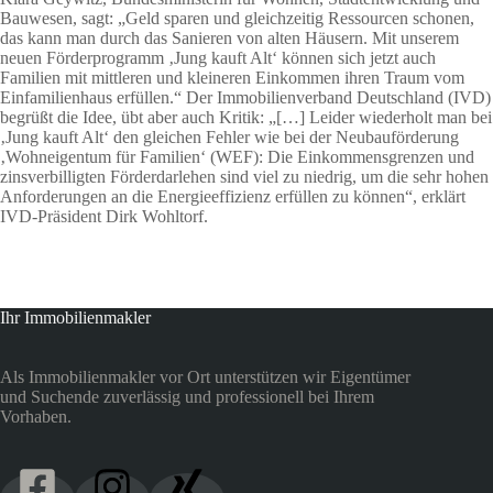
Bauwesen, sagt: „Geld sparen und gleichzeitig Ressourcen schonen,
das kann man durch das Sanieren von alten Häusern. Mit unserem
neuen Förderprogramm ‚Jung kauft Alt‘ können sich jetzt auch
Familien mit mittleren und kleineren Einkommen ihren Traum vom
Einfamilienhaus erfüllen.“ Der Immobilienverband Deutschland (IVD)
begrüßt die Idee, übt aber auch Kritik: „[…] Leider wiederholt man bei
‚Jung kauft Alt‘ den gleichen Fehler wie bei der Neubauförderung
‚Wohneigentum für Familien‘ (WEF): Die Einkommensgrenzen und
zinsverbilligten Förderdarlehen sind viel zu niedrig, um die sehr hohen
Anforderungen an die Energieeffizienz erfüllen zu können“, erklärt
IVD-Präsident Dirk Wohltorf.
Ihr Immobilienmakler
Als Immobilienmakler vor Ort unterstützen wir Eigentümer
und Suchende zuverlässig und professionell bei Ihrem
Vorhaben.