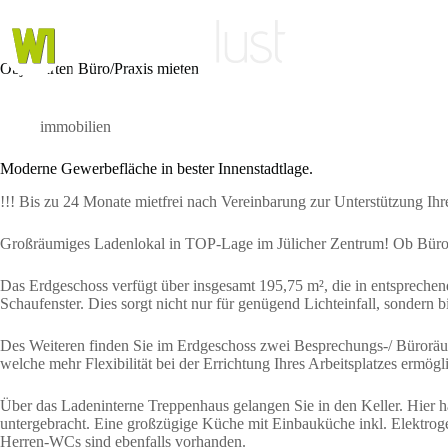
Zum
Inhalt
springen
Home
Objektarten
Büro/Praxis mieten
immobilien
Moderne Gewerbefläche in bester Innenstadtlage.
!!! Bis zu 24 Monate mietfrei nach Vereinbarung zur Unterstützung Ihre
Großräumiges Ladenlokal in TOP-Lage im Jülicher Zentrum! Ob Büro od
Das Erdgeschoss verfügt über insgesamt 195,75 m², die in entsprechend
Schaufenster. Dies sorgt nicht nur für genügend Lichteinfall, sondern 
Des Weiteren finden Sie im Erdgeschoss zwei Besprechungs-/ Büroräu
welche mehr Flexibilität bei der Errichtung Ihres Arbeitsplatzes ermö
Über das Ladeninterne Treppenhaus gelangen Sie in den Keller. Hier h
untergebracht. Eine großzügige Küche mit Einbauküche inkl. Elektro
Herren-WCs sind ebenfalls vorhanden.