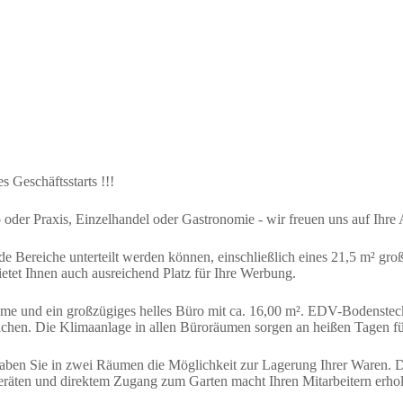
Immobilien
Verkaufen
Vermieten
Über uns
N
s Geschäftsstarts !!!
er Praxis, Einzelhandel oder Gastronomie - wir freuen uns auf Ihre 
e Bereiche unterteilt werden können, einschließlich eines 21,5 m² gro
bietet Ihnen auch ausreichend Platz für Ihre Werbung.
me und ein großzügiges helles Büro mit ca. 16,00 m². EDV-Bodensteck
glichen. Die Klimaanlage in allen Büroräumen sorgen an heißen Tagen f
aben Sie in zwei Räumen die Möglichkeit zur Lagerung Ihrer Waren. Di
geräten und direktem Zugang zum Garten macht Ihren Mitarbeitern erh