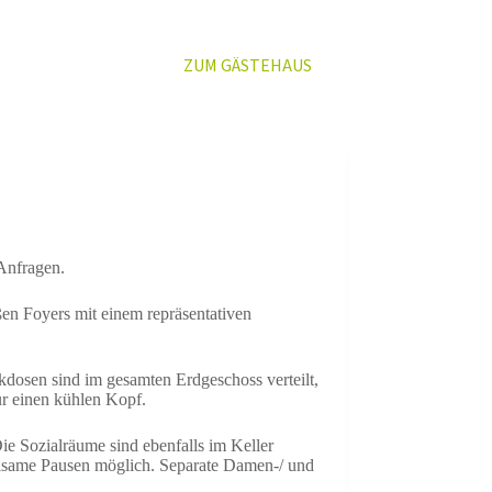
ZUM GÄSTEHAUS
ews
Mehr
Anfragen.
ßen Foyers mit einem repräsentativen
dosen sind im gesamten Erdgeschoss verteilt,
ür einen kühlen Kopf.
e Sozialräume sind ebenfalls im Keller
olsame Pausen möglich. Separate Damen-/ und